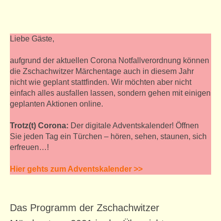
Veranstaltungen
alle Veranstaltungen
Liebe Gäste,
THIEL’s TREFFEN
aufgrund der aktuellen Corona Notfallverordnung können
die Zschachwitzer Märchentage auch in diesem Jahr
Konzerte
nicht wie geplant stattfinden. Wir möchten aber nicht
einfach alles ausfallen lassen, sondern gehen mit einigen
Vorträge
geplanten Aktionen online.
Puppentheater
Trotz(t) Corona:
Der digitale Adventskalender! Öffnen
Ausstellungen
Sie jeden Tag ein Türchen – hören, sehen, staunen, sich
erfreuen…!
Offene Treffs
Hier gehts zum Adventskalender >>
Ferienprogramm
Zschachwitzer Märchentage
Das Programm der Zschachwitzer
Zschachwitzer Märchentage 2025