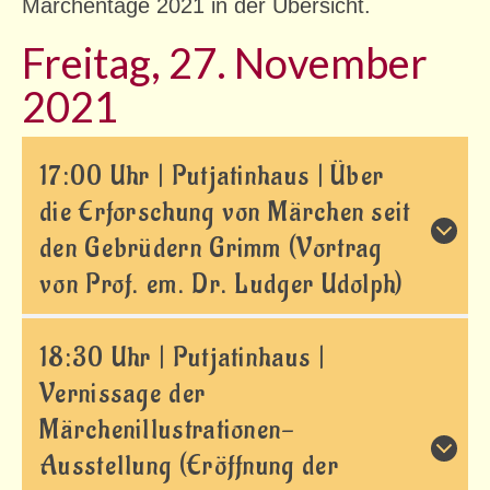
Märchentage 2021 in der Übersicht.
Zschachwitzer Märchentage 2024
Freitag, 27. November
Zschachwitzer Märchentage 2023
2021
Zschachwitzer Märchentage 2022
Zschachwitzer Märchentage 2021
17:00 Uhr | Putjatinhaus | Über
die Erforschung von Märchen seit
Adventskalender
den Gebrüdern Grimm (Vortrag
Märchenillustrationen-Ausstellung
von Prof. em. Dr. Ludger Udolph)
Programm (abgesagt)
Zschachwitzer Märchentage 2020
18:30 Uhr | Putjatinhaus |
Vernissage der
Mitwirkende
Märchenillustrationen-
Programm
Ausstellung (Eröffnung der
Zschachwitzer Märchenkalender 2020