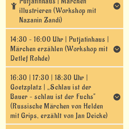
Putjatinhaus | Märchen
illustrieren (Workshop mit
Erste Schritte und weitere Planung
Nazanin Zandi)
Unterstützung für unsere Besucher
Auszeichnungen
14:30 – 16:00 Uhr | Putjatinhaus |
Spende
Märchen erzählen (Workshop mit
Detlef Rohde)
Einfache Sprache
16:30 | 17:30 | 18:30 Uhr |
Goetzplatz | „Schlau ist der
Bauer – schlau ist der Fuchs“
(Russische Märchen von Helden
mit Grips, erzählt von Jan Deicke)