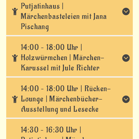
Putjatinhaus |
Newsletter
Märchenbasteleien mit Jana
Bildungspaket
Pischang
Verein
14:00 – 18:00 Uhr |
Mitgliedschaft
Holzwürmchen | Märchen-
Das Haus
Karussel mit Jule Richter
Geschichte
14:00 – 18:00 Uhr | Rücken-
Team
Lounge | Märchenbücher-
Ehrenamtscafé
Ausstellung und Lesecke
Mitmachen
Partner
14:30 – 16:30 Uhr |
barrierefrei