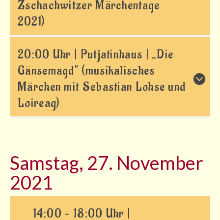
Zschachwitzer Märchentage
Kurse
2021)
Kurse für Erwachsene
20:00 Uhr | Putjatinhaus | „Die
Kurse für Kinder/Jugendliche
Gänsemagd“ (musikalisches
Angebote
Märchen mit Sebastian Lohse und
Projekte
Loireag)
Schule/Hort
Einmietung
Samstag, 27. November
Service
2021
Informationen/Beratung
Gutscheine
14:00 – 18:00 Uhr |
Presse