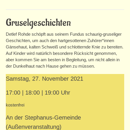
Einmietung
Service
Gruselgeschichten
Informationen/Beratung
Detlef Rohde schöpft aus seinem Fundus schaurig-gruseliger
Geschichten, um auch den hartgesottenen Zuhörer*innen
Gutscheine
Gänsehaut, kalten Schweiß und schlotternde Knie zu bereiten.
Presse
Auf Kinder wird natürlich besondere Rücksicht genommen,
aber kommen Sie am besten in Begleitung, um nicht allein in
Newsletter
der Dunkelhaut nach Hause gehen zu müssen.
Bildungspaket
Samstag, 27. November 2021
Verein
17:00 | 18:00 | 19:00 Uhr
Mitgliedschaft
kostenfrei
Das Haus
An der Stephanus-Gemeinde
Geschichte
(Außenveranstaltung)