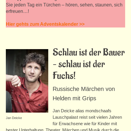
Ausstellungen
Sie jeden Tag ein Türchen – hören, sehen, staunen, sich
erfreuen…!
Offene Treffs
Hier gehts zum Adventskalender >>
Ferienprogramm
Zschachwitzer Märchentage
Schlau ist der Bauer
Zschachwitzer Märchentage 2025
– schlau ist der
Zschachwitzer Märchentage 2024
Fuchs!
Zschachwitzer Märchentage 2023
Zschachwitzer Märchentage 2022
Russische Märchen von
Helden mit Grips
Zschachwitzer Märchentage 2021
Jan Deicke alias mondschaafs
Adventskalender
Lauschpalast reist seit vielen Jahren
Jan Deicke
Märchenillustrationen-Ausstellung
für Erwachsene wie für Kinder mit
bester Unterhaltung, Theater, Märchen und Musik durch die