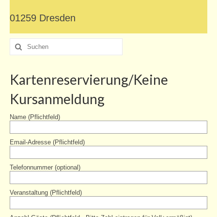
Team
01259 Dresden
Ehrenamtscafé
Suche
nach:
Mitmachen
Partner
Kartenreservierung/Keine
barrierefrei
Kursanmeldung
Erste Schritte und weitere Planung
Name (Pflichtfeld)
Unterstützung für unsere Besucher
Email-Adresse (Pflichtfeld)
Auszeichnungen
Telefonnummer (optional)
Spende
Einfache Sprache
Veranstaltung (Pflichtfeld)