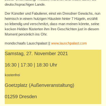
Programm (abgesagt)
deutschsprachigen Lande.
Zschachwitzer Märchentage 2020
Der Künstler und Fabulierer, einst ein Dresdner Gewächs, nun
heimisch in einem hutzigen Häuslein hinter 7 Hügeln, erzählt
Mitwirkende
so lebendig und verschmitzt, dass man meinen könnte, seine
kecken Helden flüsterten ihm ihre Geschichten just in diesem
Programm
Moment persönlich ins Ohr.
Zschachwitzer Märchenkalender 2020
mondschaafs Lauschpalast ||
www.lauschpalast.com
Kurse
Samstag, 27. November 2021
Kurse für Erwachsene
16:30 | 17:30 | 18:30 Uhr
Kurse für Kinder/Jugendliche
kostenfrei
Angebote
Goetzplatz (Außenveranstaltung)
Projekte
01259 Dresden
Schule/Hort