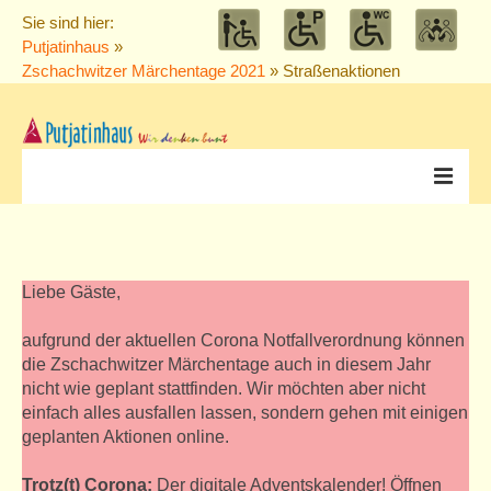
Sie sind hier:
Putjatinhaus
»
Zschachwitzer Märchentage 2021
» Straßenaktionen
Veranstaltungen
alle Veranstaltungen
Liebe Gäste,
THIEL’s TREFFEN
aufgrund der aktuellen Corona Notfallverordnung können
die Zschachwitzer Märchentage auch in diesem Jahr
Konzerte
nicht wie geplant stattfinden. Wir möchten aber nicht
einfach alles ausfallen lassen, sondern gehen mit einigen
Vorträge
geplanten Aktionen online.
Puppentheater
Trotz(t) Corona:
Der digitale Adventskalender! Öffnen