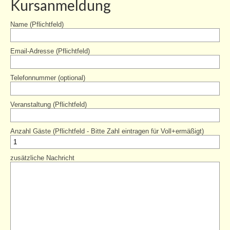
Kursanmeldung
Einmietung
Name (Pflichtfeld)
Service
Informationen/Beratung
Email-Adresse (Pflichtfeld)
Gutscheine
Telefonnummer (optional)
Presse
Veranstaltung (Pflichtfeld)
Newsletter
Anzahl Gäste (Pflichtfeld - Bitte Zahl eintragen für Voll+ermäßigt)
Bildungspaket
Verein
zusätzliche Nachricht
Mitgliedschaft
Das Haus
Geschichte