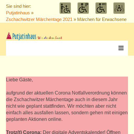
Sie sind hier:
Putjatinhaus
»
Zschachwitzer Märchentage 2021
» Märchen für Erwachsene
Veranstaltungen
alle Veranstaltungen
Liebe Gäste,
THIEL’s TREFFEN
aufgrund der aktuellen Corona Notfallverordnung können
die Zschachwitzer Märchentage auch in diesem Jahr
Konzerte
nicht wie geplant stattfinden. Wir möchten aber nicht
einfach alles ausfallen lassen, sondern gehen mit einigen
Vorträge
geplanten Aktionen online.
Puppentheater
Trotz(t) Corona:
Der digitale Adventskalender! Öffnen