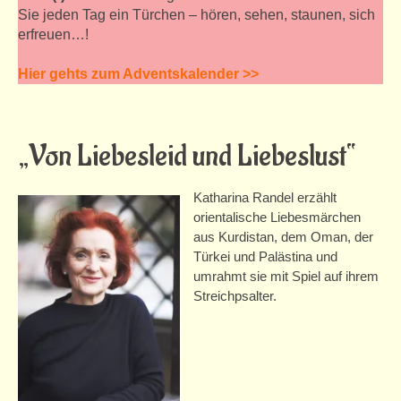
Ausstellungen
Sie jeden Tag ein Türchen – hören, sehen, staunen, sich
erfreuen…!
Offene Treffs
Hier gehts zum Adventskalender >>
Ferienprogramm
Zschachwitzer Märchentage
„Von Liebesleid und Liebeslust“
Zschachwitzer Märchentage 2025
Zschachwitzer Märchentage 2024
Katharina Randel erzählt
orientalische Liebesmärchen
Zschachwitzer Märchentage 2023
aus Kurdistan, dem Oman, der
Türkei und Palästina und
Zschachwitzer Märchentage 2022
umrahmt sie mit Spiel auf ihrem
Streichpsalter.
Zschachwitzer Märchentage 2021
Adventskalender
Märchenillustrationen-Ausstellung