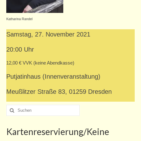
Programm (abgesagt)
Zschachwitzer Märchentage 2020
Katharina Randel
Mitwirkende
Samstag, 27. November 2021
Programm
20:00 Uhr
Zschachwitzer Märchenkalender 2020
12,00 € VVK (keine Abendkasse)
Kurse
Putjatinhaus (Innenveranstaltung)
Kurse für Erwachsene
Meußlitzer Straße 83, 01259 Dresden
Kurse für Kinder/Jugendliche
Suche
Angebote
nach:
Projekte
Kartenreservierung/Keine
Schule/Hort