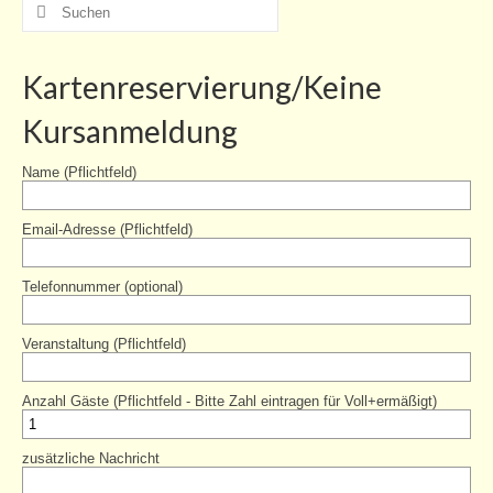
Suche
nach:
Zschachwitzer Märchentage 2020
Kartenreservierung/Keine
Mitwirkende
Kursanmeldung
Programm
Name (Pflichtfeld)
Zschachwitzer Märchenkalender 2020
Kurse
Email-Adresse (Pflichtfeld)
Kurse für Erwachsene
Telefonnummer (optional)
Kurse für Kinder/Jugendliche
Veranstaltung (Pflichtfeld)
Angebote
Projekte
Anzahl Gäste (Pflichtfeld - Bitte Zahl eintragen für Voll+ermäßigt)
Schule/Hort
zusätzliche Nachricht
Einmietung