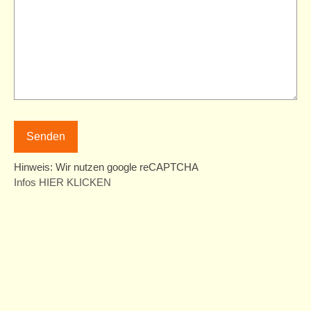
Service
Informationen/Beratung
Gutscheine
Presse
Newsletter
Hinweis: Wir nutzen google reCAPTCHA
Bildungspaket
Infos HIER KLICKEN
Verein
Mitgliedschaft
Das Haus
Geschichte