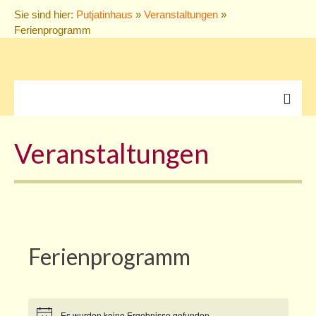
Sie sind hier:
Putjatinhaus
»
Veranstaltungen
»
Ferienprogramm
Veranstaltungen
Veranstaltungen
alle Veranstaltungen
THIEL’s TREFFEN
Konzerte
Ferienprogramm
Vorträge
Puppentheater
Ausstellungen
Es wurden keine Ergebnisse gefunden.