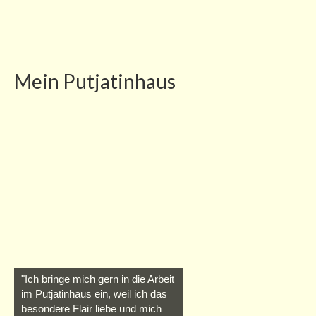
Team
Ehrenamtscafé
Mitmachen
Mein Putjatinhaus
Partner
barrierefrei
Erste Schritte und weitere Planung
Unterstützung für unsere Besucher
Auszeichnungen
Spende
Einfache Sprache
"Ich bringe mich gern in die Arbeit
im Putjatinhaus ein, weil ich das
besondere Flair liebe und mich