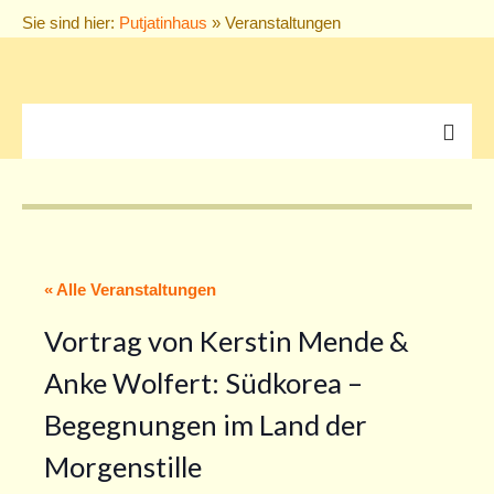
Sie sind hier:
Putjatinhaus
» Veranstaltungen
Veranstaltungen
alle Veranstaltungen
THIEL’s TREFFEN
« Alle Veranstaltungen
Konzerte
Vortrag von Kerstin Mende &
Vorträge
Anke Wolfert: Südkorea –
Puppentheater
Begegnungen im Land der
Morgenstille
Ausstellungen