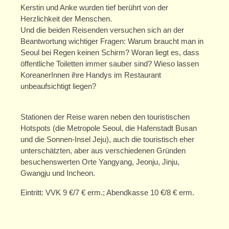
Kerstin und Anke wurden tief berührt von der
Service
Herzlichkeit der Menschen.
Und die beiden Reisenden versuchen sich an der
Informationen/Beratung
Beantwortung wichtiger Fragen: Warum braucht man in
Gutscheine
Seoul bei Regen keinen Schirm? Woran liegt es, dass
öffentliche Toiletten immer sauber sind? Wieso lassen
Presse
KoreanerInnen ihre Handys im Restaurant
unbeaufsichtigt liegen?
Newsletter
Bildungspaket
Stationen der Reise waren neben den touristischen
Hotspots (die Metropole Seoul, die Hafenstadt Busan
Verein
und die Sonnen-Insel Jeju), auch die touristisch eher
unterschätzten, aber aus verschiedenen Gründen
Mitgliedschaft
besuchenswerten Orte Yangyang, Jeonju, Jinju,
Gwangju und Incheon.
Das Haus
Eintritt: VVK 9 €/7 € erm.; Abendkasse 10 €/8 € erm.
Geschichte
Team