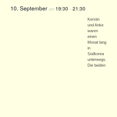
Offene Treffs
10. September
19:30
21:30
um
–
Ferienprogramm
Kerstin
Zschachwitzer Märchentage
und Anke
waren
Zschachwitzer Märchentage 2025
einen
Monat lang
Zschachwitzer Märchentage 2024
in
Südkorea
Zschachwitzer Märchentage 2023
unterwegs.
Die beiden
Zschachwitzer Märchentage 2022
Zschachwitzer Märchentage 2021
Adventskalender
Märchenillustrationen-Ausstellung
Programm (abgesagt)