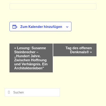
Ehrenamtscafé
Mitmachen
Partner
Zum Kalender hinzufügen
barrierefrei
Erste Schritte und weitere Planung
Veranstaltung-
«
Lesung: Susanne
Tag des offenen
Steinbrecher –
Denkmals®
»
Unterstützung für unsere Besucher
Navigation
„Hundert Jahre.
Zwischen Hoffnung
Auszeichnungen
und Verhängnis. Ein
Architektenleben“
Spende
Einfache Sprache
Suche
nach: