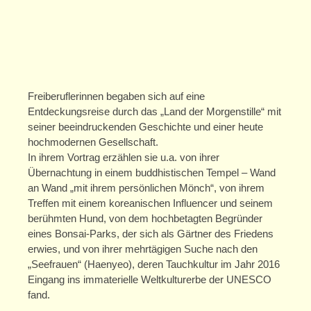
Zschachwitzer Märchentage 2020
Mitwirkende
Programm
Zschachwitzer Märchenkalender 2020
Freiberuflerinnen begaben sich auf eine
Entdeckungsreise durch das „Land der Morgenstille“ mit
Kurse
seiner beeindruckenden Geschichte und einer heute
hochmodernen Gesellschaft.
Kurse für Erwachsene
In ihrem Vortrag erzählen sie u.a. von ihrer
Übernachtung in einem buddhistischen Tempel – Wand
Kurse für Kinder/Jugendliche
an Wand „mit ihrem persönlichen Mönch“, von ihrem
Treffen mit einem koreanischen Influencer und seinem
Angebote
berühmten Hund, von dem hochbetagten Begründer
eines Bonsai-Parks, der sich als Gärtner des Friedens
Projekte
erwies, und von ihrer mehrtägigen Suche nach den
„Seefrauen“ (Haenyeo), deren Tauchkultur im Jahr 2016
Schule/Hort
Eingang ins immaterielle Weltkulturerbe der UNESCO
fand.
Einmietung