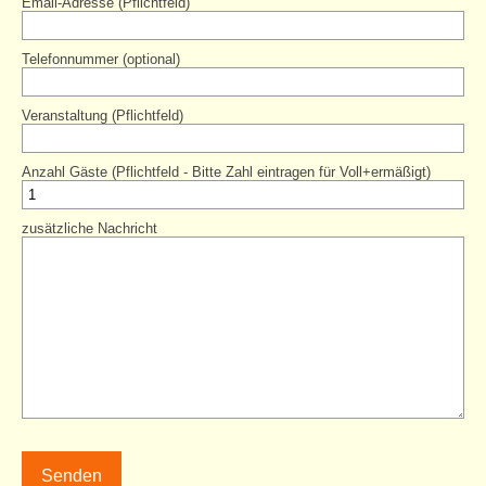
Email-Adresse (Pflichtfeld)
Ehrenamtscafé
Telefonnummer (optional)
Mitmachen
Partner
Veranstaltung (Pflichtfeld)
barrierefrei
Anzahl Gäste (Pflichtfeld - Bitte Zahl eintragen für Voll+ermäßigt)
Erste Schritte und weitere Planung
zusätzliche Nachricht
Unterstützung für unsere Besucher
Auszeichnungen
Spende
Einfache Sprache