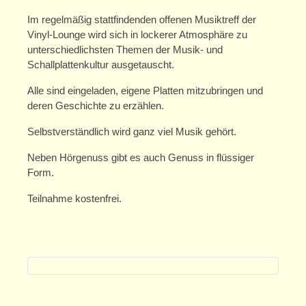
Zschachwitzer Märchentage 2020
Im regelmäßig stattfindenden offenen Musiktreff der
Vinyl-Lounge wird sich in lockerer Atmosphäre zu
Mitwirkende
unterschiedlichsten Themen der Musik- und
Schallplattenkultur ausgetauscht.
Programm
Alle sind eingeladen, eigene Platten mitzubringen und
Zschachwitzer Märchenkalender 2020
deren Geschichte zu erzählen.
Kurse
Selbstverständlich wird ganz viel Musik gehört.
Kurse für Erwachsene
Neben Hörgenuss gibt es auch Genuss in flüssiger
Form.
Kurse für Kinder/Jugendliche
Teilnahme kostenfrei.
Angebote
Projekte
Schule/Hort
Einmietung