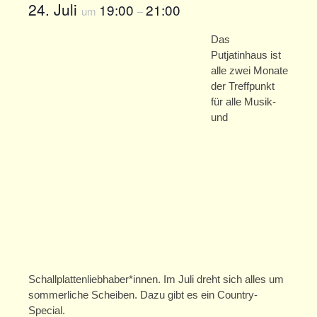
24. Juli
19:00
21:00
Offene Treffs
um
–
Ferienprogramm
Das
Putjatinhaus ist
Zschachwitzer Märchentage
alle zwei Monate
der Treffpunkt
Zschachwitzer Märchentage 2025
für alle Musik-
und
Zschachwitzer Märchentage 2024
Zschachwitzer Märchentage 2023
Zschachwitzer Märchentage 2022
Zschachwitzer Märchentage 2021
Adventskalender
Märchenillustrationen-Ausstellung
Schallplattenliebhaber*innen. Im Juli dreht sich alles um
sommerliche Scheiben. Dazu gibt es ein Country-
Programm (abgesagt)
Special.