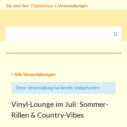
Sie sind hier:
Putjatinhaus
» Veranstaltungen
Veranstaltungen
alle Veranstaltungen
THIEL’s TREFFEN
« Alle Veranstaltungen
Konzerte
Diese Veranstaltung hat bereits stattgefunden.
Vorträge
Vinyl-Lounge im Juli: Sommer-
Puppentheater
Rillen & Country-Vibes
Ausstellungen