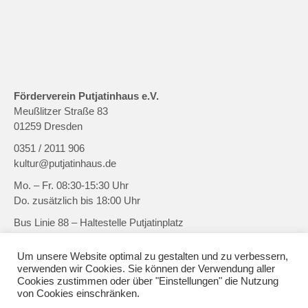
Förderverein Putjatinhaus e.V.
Meußlitzer Straße 83
01259 Dresden
0351 / 2011 906
kultur@putjatinhaus.de
Mo. – Fr. 08:30-15:30 Uhr
Do. zusätzlich bis 18:00 Uhr
Bus Linie 88 – Haltestelle Putjatinplatz
Straßenbahn Linie 2 – Haltestelle Meußlitzer Straße
Um unsere Website optimal zu gestalten und zu verbessern,
verwenden wir Cookies. Sie können der Verwendung aller
Facebook
X
YouTube
RSS-
Feed
Cookies zustimmen oder über "Einstellungen" die Nutzung
von Cookies einschränken.