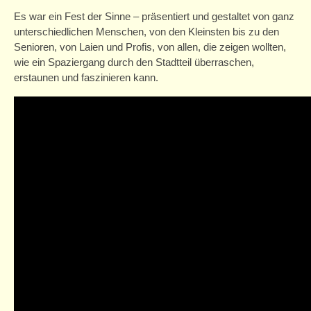
Zschachwitzer Märchentage 2020
Es war ein Fest der Sinne – präsentiert und gestaltet von ganz
unterschiedlichen Menschen, von den Kleinsten bis zu den
Mitwirkende
Senioren, von Laien und Profis, von allen, die zeigen wollten,
wie ein Spaziergang durch den Stadtteil überraschen,
Programm
erstaunen und faszinieren kann.
Zschachwitzer Märchenkalender 2020
Kurse
Kurse für Erwachsene
Kurse für Kinder/Jugendliche
Angebote
Projekte
Schule/Hort
Einmietung