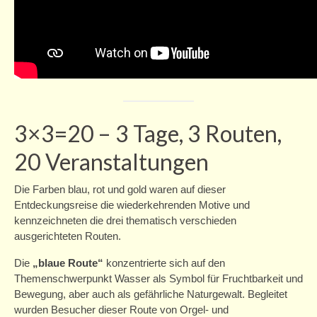
Service
Informationen/Beratung
Gutscheine
Presse
3×3=20 – 3 Tage, 3 Routen,
Newsletter
20 Veranstaltungen
Bildungspaket
Verein
Die Farben blau, rot und gold waren auf dieser
Entdeckungsreise die wiederkehrenden Motive und
Mitgliedschaft
kennzeichneten die drei thematisch verschieden
ausgerichteten Routen.
Das Haus
Die
„blaue Route“
konzentrierte sich auf den
Geschichte
Themenschwerpunkt Wasser als Symbol für Fruchtbarkeit und
Bewegung, aber auch als gefährliche Naturgewalt. Begleitet
Team
wurden Besucher dieser Route von Orgel- und