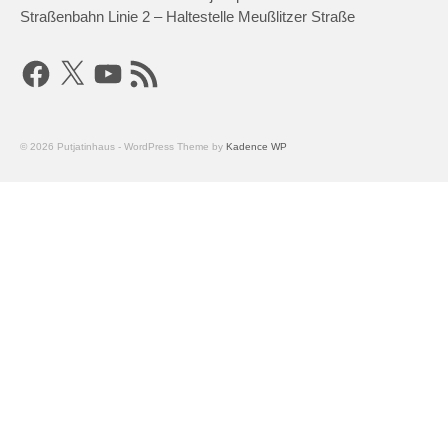
Straßenbahn Linie 2 – Haltestelle Meußlitzer Straße
Facebook
X
YouTube
RSS-
Feed
© 2026 Putjatinhaus - WordPress Theme by
Kadence WP