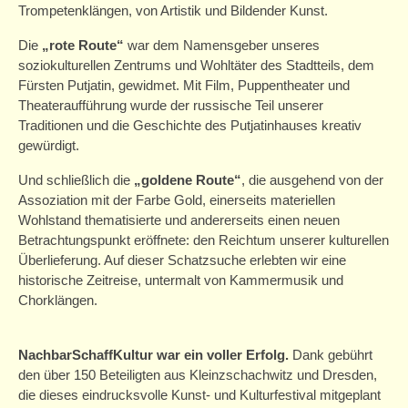
Trompetenklängen, von Artistik und Bildender Kunst.
Ehrenamtscafé
Die
„rote Route“
war dem Namensgeber unseres
Mitmachen
soziokulturellen Zentrums und Wohltäter des Stadtteils, dem
Fürsten Putjatin, gewidmet. Mit Film, Puppentheater und
Partner
Theateraufführung wurde der russische Teil unserer
Traditionen und die Geschichte des Putjatinhauses kreativ
barrierefrei
gewürdigt.
Erste Schritte und weitere Planung
Und schließlich die
„goldene Route“
, die ausgehend von der
Assoziation mit der Farbe Gold, einerseits materiellen
Unterstützung für unsere Besucher
Wohlstand thematisierte und andererseits einen neuen
Betrachtungspunkt eröffnete: den Reichtum unserer kulturellen
Auszeichnungen
Überlieferung. Auf dieser Schatzsuche erlebten wir eine
historische Zeitreise, untermalt von Kammermusik und
Spende
Chorklängen.
Einfache Sprache
NachbarSchaffKultur war ein voller Erfolg.
Dank gebührt
den über 150 Beteiligten aus Kleinzschachwitz und Dresden,
die dieses eindrucksvolle Kunst- und Kulturfestival mitgeplant