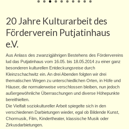
Offene Treffs
Ferienprogramm
20 Jahre Kulturarbeit des
Zschachwitzer Märchentage
Förderverein Putjatinhaus
Zschachwitzer Märchentage 2025
e.V.
Zschachwitzer Märchentage 2024
Aus Anlass des zwanzigjährigen Bestehens des Fördervereins
lud das Putjatinhaus vom 16.05. bis 18.05.2014 zu einer ganz
Zschachwitzer Märchentage 2023
besonderen kulturellen Entdeckungsreise durch
Zschachwitzer Märchentage 2022
Kleinzschachwitz ein. An drei Abenden folgten wir drei
thematischen Wegen zu unterschiedlichen Orten, in Höfe und
Zschachwitzer Märchentage 2021
Häuser, die normalerweise verschlossen bleiben, nun jedoch
außergewöhnliche Überraschungen und diverse Höhepunkte
Adventskalender
bereithielten.
Die Vielfalt soziokultureller Arbeit spiegelte sich in den
Märchenillustrationen-Ausstellung
verschiedenen Darbietungen wieder, egal ob Bildende Kunst,
Chormusik, Film, Kindertheater, klassische Musik oder
Programm (abgesagt)
Zirkusdarbietungen.