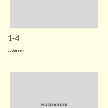
Service
Informationen/Beratung
Gutscheine
1-4
Presse
Newsletter
Loslassen
Bildungspaket
Verein
Mitgliedschaft
Das Haus
Geschichte